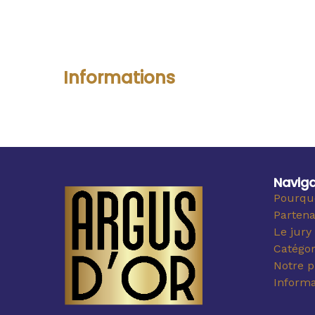
Informations
Naviga
Pourquo
Partena
Le jury
Catégor
Notre p
Informa