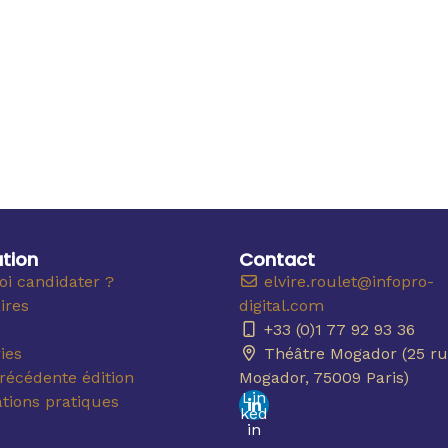
tion
Contact
i candidater ?
elvire.roulet@infopro-
ires
digital.com
+33 (0)1 77 92 93 36
ies
Théâtre Mogador (25 ru
récédente édition
Mogador, 75009 Paris)
Lin
tions pratiques
ked
in