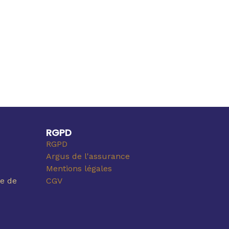
RGPD
RGPD
Argus de l'assurance
Mentions légales
e de
CGV