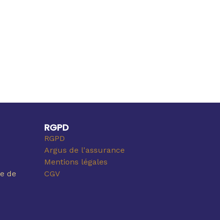
RGPD
RGPD
Argus de l'assurance
Mentions légales
e de
CGV