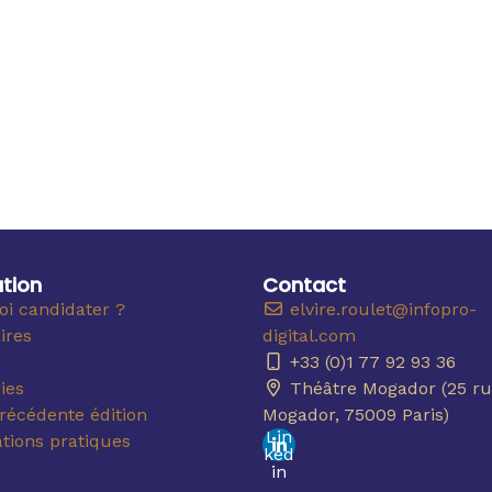
tion
Contact
i candidater ?
elvire.roulet@infopro-
ires
digital.com
+33 (0)1 77 92 93 36
ies
Théâtre Mogador (25 ru
récédente édition
Mogador, 75009 Paris)
Lin
tions pratiques
ked
in