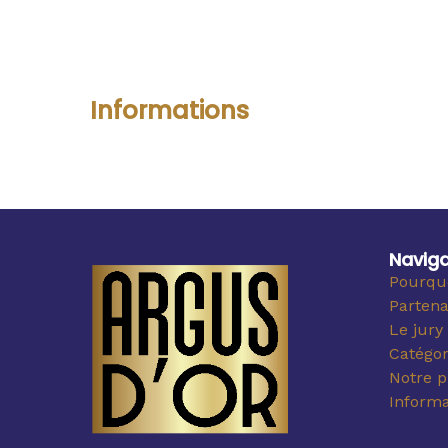
Informations
Naviga
Pourquo
Partena
Le jury
Catégor
Notre p
Informa